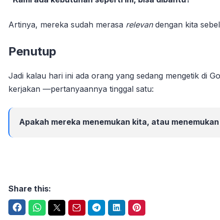
Artinya, mereka sudah merasa
relevan
dengan kita sebe
Penutup
Jadi kalau hari ini ada orang yang sedang mengetik di G
kerjakan —pertanyaannya tinggal satu:
Apakah mereka menemukan kita, atau menemukan 
Share this:
Facebook
WhatsApp
Twitter
Email
Telegram
LinkedIn
Pinterest