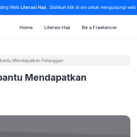
lding Web
Literasi Haji
. Silahkan klik di sini untuk mengunjungi web
Home
Literasi Haji
Be a Freelancer
bantu Mendapatkan Pelanggan
bantu Mendapatkan