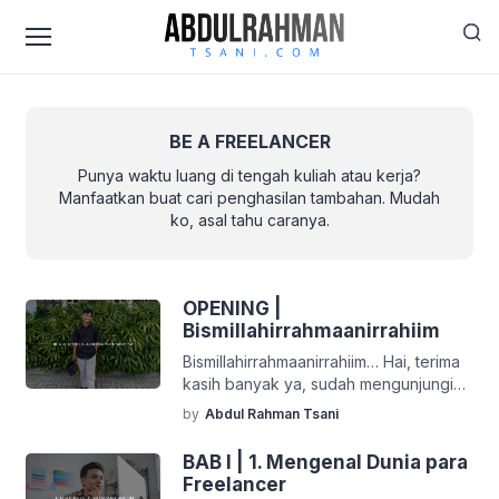
BE A FREELANCER
Punya waktu luang di tengah kuliah atau kerja?
Manfaatkan buat cari penghasilan tambahan. Mudah
ko, asal tahu caranya.
OPENING |
Bismillahirrahmaanirrahiim
Bismillahirrahmaanirrahiim… Hai, terima
kasih banyak ya, sudah mengunjungi
karya saya ini. Kepercayaan kalian
by
Abdul Rahman Tsani
adalah hal yang sangat saya hargai,
dan saya benar-benar berharap web-
BAB I | 1. Mengenal Dunia para
book ini bisa memberi banyak manfaat
Freelancer
untuk para pembaca. Sebelum kita