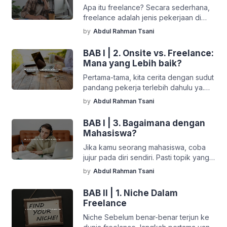
Apa itu freelance? Secara sederhana,
masuk ke pembahasan inti, saya ingin
freelance adalah jenis pekerjaan di
menyampaikan sedikit disclaimer.
mana kita bekerja berdasarkan proyek,
Sebenarnya, saya cukup pede untuk
by
Abdul Rahman Tsani
bukan sebagai karyawan tetap. Kita
bilang: “Kalau mengikuti panduan dan
tidak terikat jam kerja harian, tapi
langkah-langkah yang […]
BAB I | 2. Onsite vs. Freelance:
biasanya hanya perlu menyelesaikan
Mana yang Lebih baik?
pekerjaan sesuai tenggat waktu
Pertama-tama, kita cerita dengan sudut
(deadline) yang disepakati. Selain itu,
pandang pekerja terlebih dahulu ya.
kita juga tidak terikat kontrak jangka
Mana yang Lebih Baik, Terjun ke Dunia
panjang seperti karyawan pada
by
Abdul Rahman Tsani
Freelance atau Bekerja Onsite? Perlu
umumnya. Kebanyakan orang terfokus
saya tekankan, memilih antara bekerja
kalau ingin […]
BAB I | 3. Bagaimana dengan
onsite atau menjadi freelancer bukan
Mahasiswa?
soal mana yang lebih unggul, tapi lebih
Jika kamu seorang mahasiswa, coba
kepada mana yang lebih sesuai
jujur pada diri sendiri. Pasti topik yang
dengan kebutuhan dan preferensi
satu ini bikin penasaran, kan? Di luar
masing-masing dari kita. Tidak ada
by
Abdul Rahman Tsani
sana, tidak sedikit mahasiswa yang
jawaban […]
sebenarnya sudah lama kepo dengan
BAB II | 1. Niche Dalam
dunia freelance. Tapi sayangnya, tidak
Freelance
semuanya benar-benar bergerak.
Niche Sebelum benar-benar terjun ke
Banyak yang masih terjebak di fase